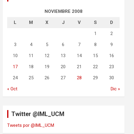
NOVIEMBRE 2008
L
M
X
J
V
S
D
1
2
3
4
5
6
7
8
9
10
11
12
13
14
15
16
17
18
19
20
21
22
23
24
25
26
27
28
29
30
« Oct
Dic »
Twitter @IML_UCM
Tweets por @IML_UCM