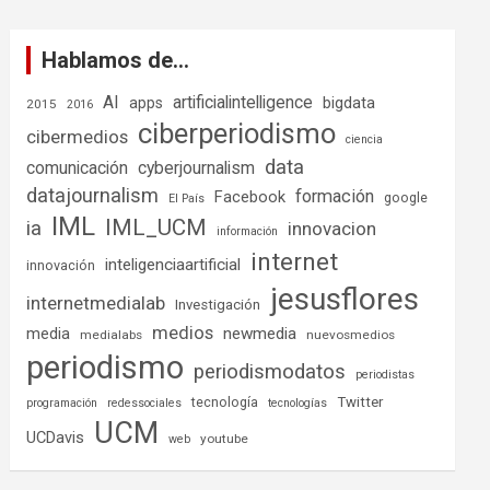
Hablamos de…
AI
artificialintelligence
bigdata
apps
2015
2016
ciberperiodismo
cibermedios
ciencia
data
comunicación
cyberjournalism
datajournalism
formación
Facebook
google
El País
IML
IML_UCM
ia
innovacion
información
internet
inteligenciaartificial
innovación
jesusflores
internetmedialab
Investigación
medios
media
newmedia
medialabs
nuevosmedios
periodismo
periodismodatos
periodistas
tecnología
Twitter
programación
redessociales
tecnologías
UCM
UCDavis
youtube
web