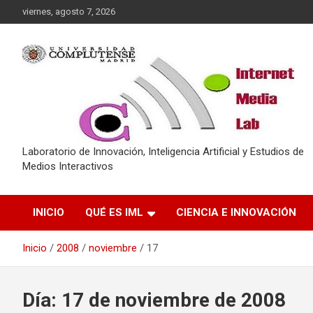
Saltar
viernes, agosto 7, 2026
al
contenido
Laboratorio de Innovación, Inteligencia Artificial y Estudios de
Medios Interactivos
INICIO
QUÉ ES IML
CIENCIA E INNOVACIÓN
Inicio
2008
noviembre
17
Día:
17 de noviembre de 2008