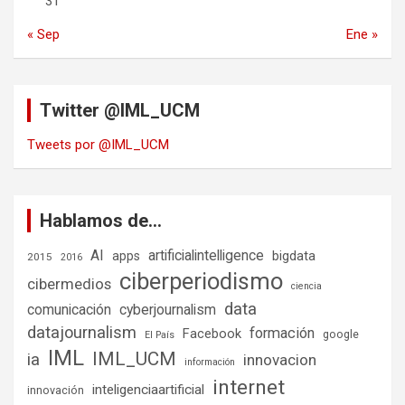
31
« Sep
Ene »
Twitter @IML_UCM
Tweets por @IML_UCM
Hablamos de…
AI
artificialintelligence
bigdata
apps
2015
2016
ciberperiodismo
cibermedios
ciencia
data
comunicación
cyberjournalism
datajournalism
formación
Facebook
google
El País
IML
IML_UCM
ia
innovacion
información
internet
inteligenciaartificial
innovación