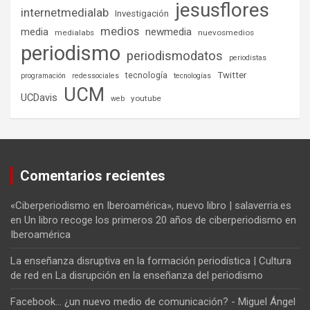
jesusflores
internetmedialab
Investigación
medios
media
newmedia
medialabs
nuevosmedios
periodismo
periodismodatos
periodistas
tecnología
Twitter
programación
redessociales
tecnologías
UCM
UCDavis
youtube
web
Comentarios recientes
«Ciberperiodismo en Iberoamérica», nuevo libro | salaverria.es
en
Un libro recoge los primeros 20 años de ciberperiodismo en
Iberoamérica
La enseñanza disruptiva en la formación periodística | Cultura
de red
en
La disrupción en la enseñanza del periodismo
Facebook... ¿un nuevo medio de comunicación? - Miguel Ángel