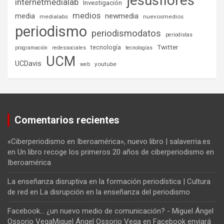
jesusflores
internetmedialab
Investigación
medios
media
newmedia
medialabs
nuevosmedios
periodismo
periodismodatos
periodistas
tecnología
Twitter
programación
redessociales
tecnologías
UCM
UCDavis
youtube
web
Comentarios recientes
«Ciberperiodismo en Iberoamérica», nuevo libro | salaverria.es
en
Un libro recoge los primeros 20 años de ciberperiodismo en
Iberoamérica
La enseñanza disruptiva en la formación periodística | Cultura
de red
en
La disrupción en la enseñanza del periodismo
Facebook... ¿un nuevo medio de comunicación? - Miguel Ángel
Ossorio VegaMiguel Ángel Ossorio Vega
en
Facebook enviará