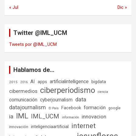
« Jul
Dic »
Twitter @IML_UCM
Tweets por @IML_UCM
Hablamos de…
AI
artificialintelligence
bigdata
apps
2015
2016
ciberperiodismo
cibermedios
ciencia
data
comunicación
cyberjournalism
datajournalism
formación
Facebook
google
El País
IML
IML_UCM
ia
innovacion
información
internet
inteligenciaartificial
innovación