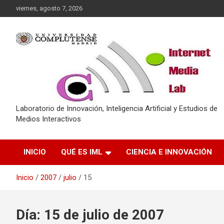
Saltar
viernes, agosto 7, 2026
al
contenido
Laboratorio de Innovación, Inteligencia Artificial y Estudios de
Medios Interactivos
INICIO
QUÉ ES IML
CIENCIA E INNOVACIÓN
Inicio
2007
julio
15
Día:
15 de julio de 2007