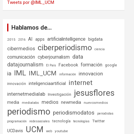
Tweets por @IML_UCM
Hablamos de…
AI
artificialintelligence
bigdata
apps
2015
2016
ciberperiodismo
cibermedios
ciencia
data
comunicación
cyberjournalism
datajournalism
formación
Facebook
google
El País
IML
IML_UCM
ia
innovacion
información
internet
inteligenciaartificial
innovación
jesusflores
internetmedialab
Investigación
medios
media
newmedia
medialabs
nuevosmedios
periodismo
periodismodatos
periodistas
tecnología
Twitter
programación
redessociales
tecnologías
UCM
UCDavis
youtube
web