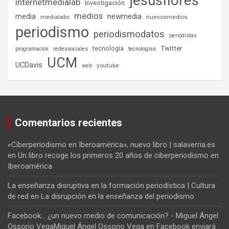
jesusflores
internetmedialab
Investigación
medios
media
newmedia
medialabs
nuevosmedios
periodismo
periodismodatos
periodistas
tecnología
Twitter
programación
redessociales
tecnologías
UCM
UCDavis
youtube
web
Comentarios recientes
«Ciberperiodismo en Iberoamérica», nuevo libro | salaverria.es
en
Un libro recoge los primeros 20 años de ciberperiodismo en
Iberoamérica
La enseñanza disruptiva en la formación periodística | Cultura
de red
en
La disrupción en la enseñanza del periodismo
Facebook... ¿un nuevo medio de comunicación? - Miguel Ángel
Ossorio VegaMiguel Ángel Ossorio Vega
en
Facebook enviará