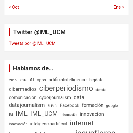
« Oct
Ene »
Twitter @IML_UCM
Tweets por @IML_UCM
Hablamos de…
AI
artificialintelligence
bigdata
apps
2015
2016
ciberperiodismo
cibermedios
ciencia
data
comunicación
cyberjournalism
datajournalism
formación
Facebook
google
El País
IML
IML_UCM
ia
innovacion
información
internet
inteligenciaartificial
innovación