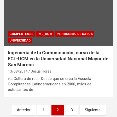
COMPLUTENSE
IML_UCM
PERIODISMO DE DATOS
UNIVERSIDAD
Ingeniería de la Comunicación, curso de la
ECL-UCM en la Universidad Nacional Mayor de
San Marcos
13/08/2014
Jesus Flores
vía Cultura de red.- Desde que se crea la Escuela
Complutense Latinoamericana en 2006, miles de
estudiantes de…
Navegación
Anterior
1
2
3
Siguiente
de