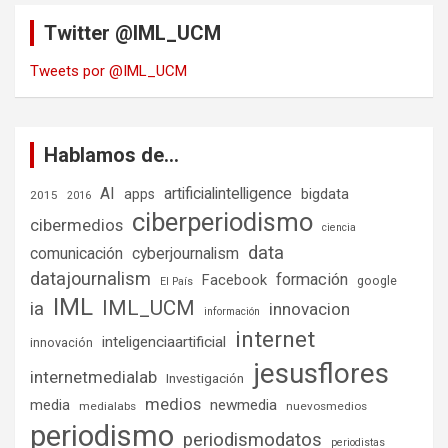
Twitter @IML_UCM
Tweets por @IML_UCM
Hablamos de…
AI
artificialintelligence
bigdata
apps
2015
2016
ciberperiodismo
cibermedios
ciencia
data
comunicación
cyberjournalism
datajournalism
formación
Facebook
google
El País
IML
IML_UCM
ia
innovacion
información
internet
inteligenciaartificial
innovación
jesusflores
internetmedialab
Investigación
medios
media
newmedia
medialabs
nuevosmedios
periodismo
periodismodatos
periodistas