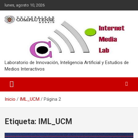
Saltar
lunes, agosto 10, 2026
al
contenido
Laboratorio de Innovación, Inteligencia Artificial y Estudios de
Medios Interactivos
Inicio
IML_UCM
Página 2
Etiqueta:
IML_UCM