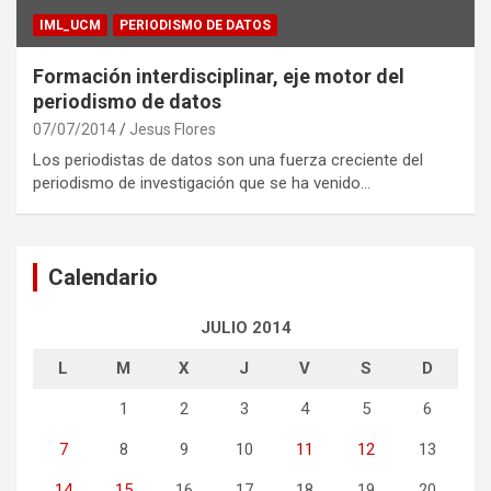
IML_UCM
PERIODISMO DE DATOS
Formación interdisciplinar, eje motor del
periodismo de datos
07/07/2014
Jesus Flores
Los periodistas de datos son una fuerza creciente del
periodismo de investigación que se ha venido…
Calendario
JULIO 2014
L
M
X
J
V
S
D
1
2
3
4
5
6
7
8
9
10
11
12
13
14
15
16
17
18
19
20