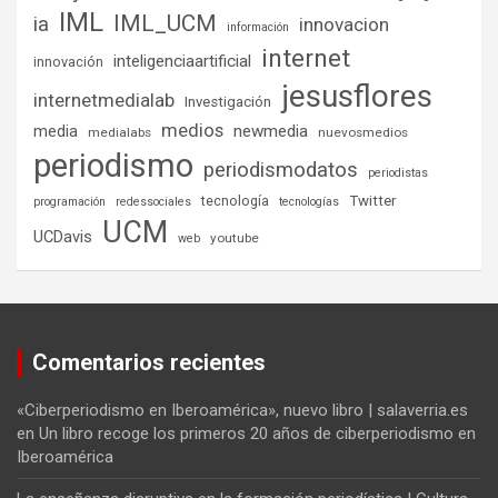
IML
IML_UCM
ia
innovacion
información
internet
inteligenciaartificial
innovación
jesusflores
internetmedialab
Investigación
medios
media
newmedia
medialabs
nuevosmedios
periodismo
periodismodatos
periodistas
tecnología
Twitter
programación
redessociales
tecnologías
UCM
UCDavis
youtube
web
Comentarios recientes
«Ciberperiodismo en Iberoamérica», nuevo libro | salaverria.es
en
Un libro recoge los primeros 20 años de ciberperiodismo en
Iberoamérica