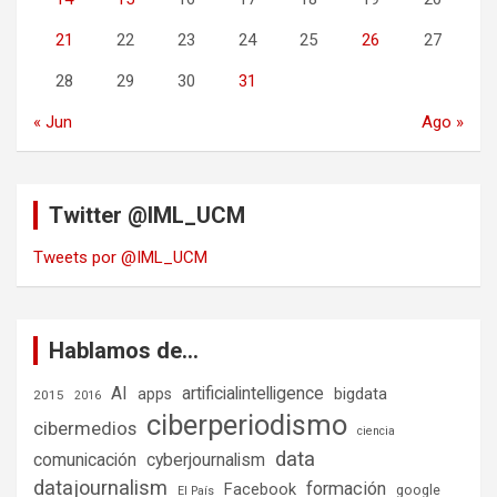
21
22
23
24
25
26
27
28
29
30
31
« Jun
Ago »
Twitter @IML_UCM
Tweets por @IML_UCM
Hablamos de…
AI
artificialintelligence
bigdata
apps
2015
2016
ciberperiodismo
cibermedios
ciencia
data
comunicación
cyberjournalism
datajournalism
formación
Facebook
google
El País