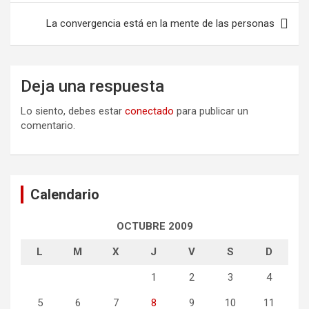
La convergencia está en la mente de las personas
Deja una respuesta
Lo siento, debes estar
conectado
para publicar un
comentario.
Calendario
OCTUBRE 2009
L
M
X
J
V
S
D
1
2
3
4
5
6
7
8
9
10
11