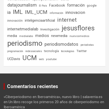
datajournalism
formación
Facebook
google
El País
IML
IML_UCM
ia
innovacion
información
internet
inteligenciaartificial
innovación
jesusflores
internetmedialab
Investigación
medios
media
newmedia
medialabs
nuevosmedios
periodismo
periodismodatos
periodistas
tecnología
Twitter
programación
redessociales
tecnologías
UCM
UCDavis
youtube
web
Comentarios recientes
«Ciberperiodismo en Iberoamérica», nuevo libro | salaverria.es
en
Un libro recoge los primeros 20 años de ciberperiodismo en
Iberoamérica