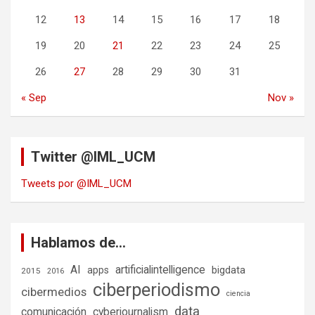
12
13
14
15
16
17
18
19
20
21
22
23
24
25
26
27
28
29
30
31
« Sep
Nov »
Twitter @IML_UCM
Tweets por @IML_UCM
Hablamos de…
AI
artificialintelligence
bigdata
apps
2015
2016
ciberperiodismo
cibermedios
ciencia
data
comunicación
cyberjournalism