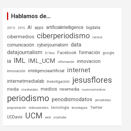
Hablamos de…
AI
artificialintelligence
bigdata
apps
2015
2016
ciberperiodismo
cibermedios
ciencia
data
comunicación
cyberjournalism
datajournalism
formación
Facebook
google
El País
IML
IML_UCM
ia
innovacion
información
internet
inteligenciaartificial
innovación
jesusflores
internetmedialab
Investigación
medios
media
newmedia
medialabs
nuevosmedios
periodismo
periodismodatos
periodistas
tecnología
Twitter
programación
redessociales
tecnologías
UCM
UCDavis
youtube
web