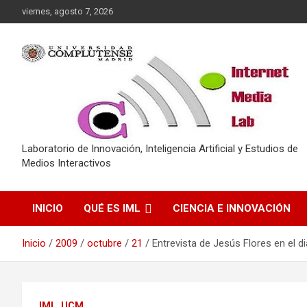
Saltar
viernes, agosto 7, 2026
al
contenido
Laboratorio de Innovación, Inteligencia Artificial y Estudios de
Medios Interactivos
INICIO
QUÉ ES IML
CIENCIA E INNOVACIÓN
Inicio
2009
octubre
21
Entrevista de Jesús Flores en el d
IML_UCM