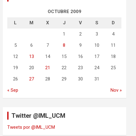
OCTUBRE 2009
L
M
X
J
V
S
D
1
2
3
4
5
6
7
8
9
10
11
12
13
14
15
16
17
18
19
20
21
22
23
24
25
26
27
28
29
30
31
« Sep
Nov »
Twitter @IML_UCM
Tweets por @IML_UCM