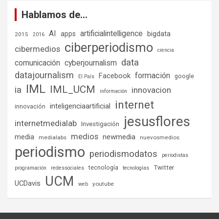
Hablamos de…
AI
artificialintelligence
bigdata
apps
2015
2016
ciberperiodismo
cibermedios
ciencia
data
comunicación
cyberjournalism
datajournalism
formación
Facebook
google
El País
IML
IML_UCM
ia
innovacion
información
internet
inteligenciaartificial
innovación
jesusflores
internetmedialab
Investigación
medios
media
newmedia
medialabs
nuevosmedios
periodismo
periodismodatos
periodistas
tecnología
Twitter
programación
redessociales
tecnologías
UCM
UCDavis
youtube
web