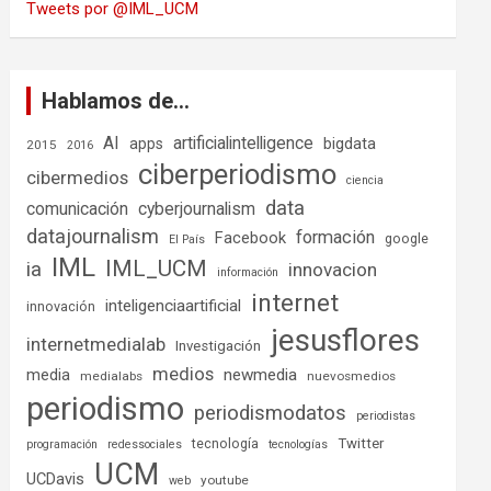
Tweets por @IML_UCM
Hablamos de…
AI
artificialintelligence
bigdata
apps
2015
2016
ciberperiodismo
cibermedios
ciencia
data
comunicación
cyberjournalism
datajournalism
formación
Facebook
google
El País
IML
IML_UCM
ia
innovacion
información
internet
inteligenciaartificial
innovación
jesusflores
internetmedialab
Investigación
medios
media
newmedia
medialabs
nuevosmedios
periodismo
periodismodatos
periodistas
tecnología
Twitter
programación
redessociales
tecnologías
UCM
UCDavis
youtube
web