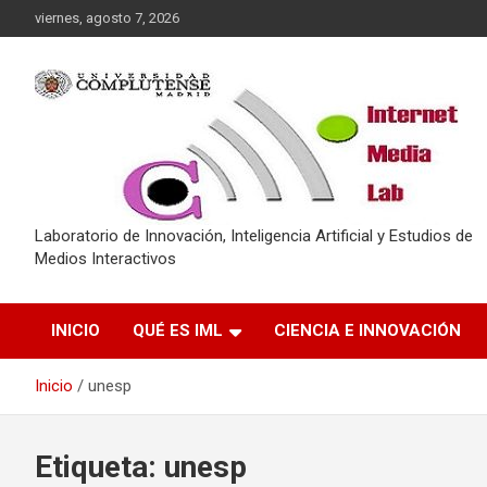
Saltar
viernes, agosto 7, 2026
al
contenido
Laboratorio de Innovación, Inteligencia Artificial y Estudios de
Medios Interactivos
INICIO
QUÉ ES IML
CIENCIA E INNOVACIÓN
Inicio
unesp
Etiqueta:
unesp