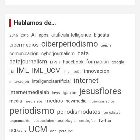
Hablamos de…
AI
artificialintelligence
bigdata
apps
2015
2016
ciberperiodismo
cibermedios
ciencia
data
comunicación
cyberjournalism
datajournalism
formación
Facebook
google
El País
IML
IML_UCM
ia
innovacion
información
internet
inteligenciaartificial
innovación
jesusflores
internetmedialab
Investigación
medios
media
newmedia
medialabs
nuevosmedios
periodismo
periodismodatos
periodistas
tecnología
Twitter
programación
redessociales
tecnologías
UCM
UCDavis
youtube
web