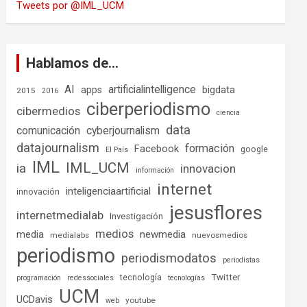
Tweets por @IML_UCM
Hablamos de…
AI
artificialintelligence
bigdata
apps
2015
2016
ciberperiodismo
cibermedios
ciencia
data
comunicación
cyberjournalism
datajournalism
formación
Facebook
google
El País
IML
IML_UCM
ia
innovacion
información
internet
inteligenciaartificial
innovación
jesusflores
internetmedialab
Investigación
medios
media
newmedia
medialabs
nuevosmedios
periodismo
periodismodatos
periodistas
tecnología
Twitter
programación
redessociales
tecnologías
UCM
UCDavis
youtube
web