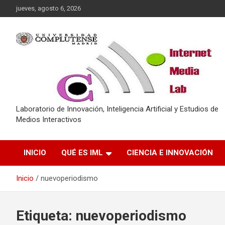
Saltar
jueves, agosto 6, 2026
al
contenido
Laboratorio de Innovación, Inteligencia Artificial y Estudios de
Medios Interactivos
INICIO
QUÉ ES IML
CIENCIA E INNOVACIÓN
Inicio
nuevoperiodismo
Etiqueta:
nuevoperiodismo