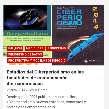
IML_UCM
MEDIALABS
PERIODISMO
PERIODISMO DE DATOS
PROSPECTIVA Y MODELOS DE NEGOCIO
Estudios del Ciberperiodismo en las
facultades de comunicación
iberoamericanas
28/09/2014
Jesus Flores
Desde que en 2001 publicara mi primer libro,
«Ciberperiodismo Nuevos enfoques, conceptos y
profesiones emergentes en el…