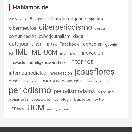
Hablamos de…
AI
artificialintelligence
bigdata
apps
2015
2016
ciberperiodismo
cibermedios
ciencia
data
comunicación
cyberjournalism
datajournalism
formación
Facebook
google
El País
IML
IML_UCM
ia
innovacion
información
internet
inteligenciaartificial
innovación
jesusflores
internetmedialab
Investigación
medios
media
newmedia
medialabs
nuevosmedios
periodismo
periodismodatos
periodistas
tecnología
Twitter
programación
redessociales
tecnologías
UCM
UCDavis
youtube
web