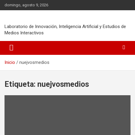
Saltar
domingo, agosto 9, 2026
al
contenido
Laboratorio de Innovación, Inteligencia Artificial y Estudios de
Medios Interactivos
Inicio
nuejvosmedios
Etiqueta:
nuejvosmedios