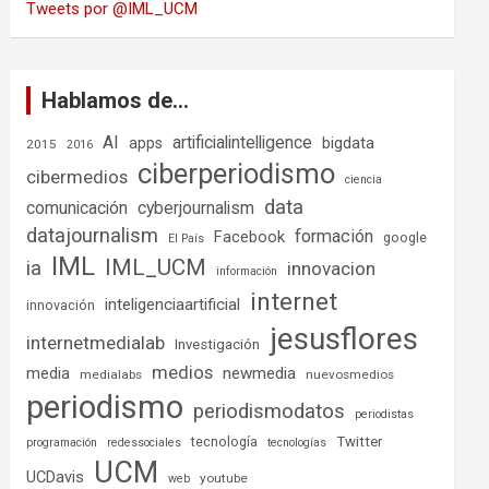
Tweets por @IML_UCM
Hablamos de…
AI
artificialintelligence
bigdata
apps
2015
2016
ciberperiodismo
cibermedios
ciencia
data
comunicación
cyberjournalism
datajournalism
formación
Facebook
google
El País
IML
IML_UCM
ia
innovacion
información
internet
inteligenciaartificial
innovación
jesusflores
internetmedialab
Investigación
medios
media
newmedia
medialabs
nuevosmedios
periodismo
periodismodatos
periodistas
tecnología
Twitter
programación
redessociales
tecnologías
UCM
UCDavis
youtube
web