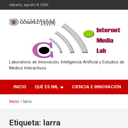
Saltar
sábado, agosto 8, 2026
al
contenido
Laboratorio de Innovación, Inteligencia Artificial y Estudios de
Medios Interactivos
INICIO
QUÉ ES IML
CIENCIA E INNOVACIÓN
Inicio
larra
Etiqueta:
larra