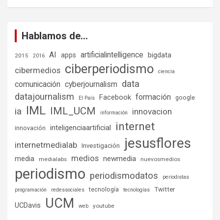
Hablamos de…
AI
artificialintelligence
bigdata
apps
2015
2016
ciberperiodismo
cibermedios
ciencia
data
comunicación
cyberjournalism
datajournalism
formación
Facebook
google
El País
IML
IML_UCM
ia
innovacion
información
internet
inteligenciaartificial
innovación
jesusflores
internetmedialab
Investigación
medios
media
newmedia
medialabs
nuevosmedios
periodismo
periodismodatos
periodistas
tecnología
Twitter
programación
redessociales
tecnologías
UCM
UCDavis
youtube
web