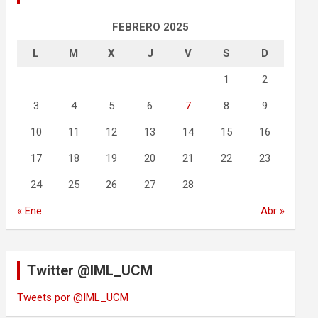
FEBRERO 2025
L
M
X
J
V
S
D
1
2
3
4
5
6
7
8
9
10
11
12
13
14
15
16
17
18
19
20
21
22
23
24
25
26
27
28
« Ene
Abr »
Twitter @IML_UCM
Tweets por @IML_UCM