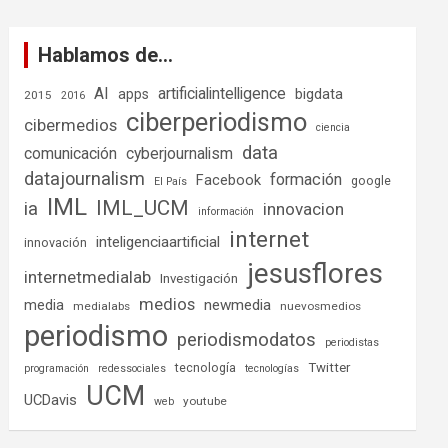
Hablamos de…
AI
artificialintelligence
bigdata
apps
2015
2016
ciberperiodismo
cibermedios
ciencia
data
comunicación
cyberjournalism
datajournalism
formación
Facebook
google
El País
IML
IML_UCM
ia
innovacion
información
internet
inteligenciaartificial
innovación
jesusflores
internetmedialab
Investigación
medios
media
newmedia
medialabs
nuevosmedios
periodismo
periodismodatos
periodistas
tecnología
Twitter
programación
redessociales
tecnologías
UCM
UCDavis
youtube
web