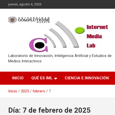
Saltar
jueves, agosto 6, 2026
al
contenido
Laboratorio de Innovación, Inteligencia Artificial y Estudios de
Medios Interactivos
INICIO
QUÉ ES IML
CIENCIA E INNOVACIÓN
Inicio
2025
febrero
7
Día:
7 de febrero de 2025