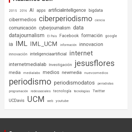
AI
artificialintelligence
bigdata
apps
2015
2016
ciberperiodismo
cibermedios
ciencia
data
comunicación
cyberjournalism
datajournalism
formación
Facebook
google
El País
IML
IML_UCM
ia
innovacion
información
internet
inteligenciaartificial
innovación
jesusflores
internetmedialab
Investigación
medios
media
newmedia
medialabs
nuevosmedios
periodismo
periodismodatos
periodistas
tecnología
Twitter
programación
redessociales
tecnologías
UCM
UCDavis
youtube
web