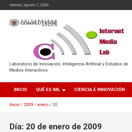
Saltar
viernes, agosto 7, 2026
al
contenido
Laboratorio de Innovación, Inteligencia Artificial y Estudios de
Medios Interactivos
INICIO
QUÉ ES IML
CIENCIA E INNOVACIÓN
Inicio
2009
enero
20
Día:
20 de enero de 2009