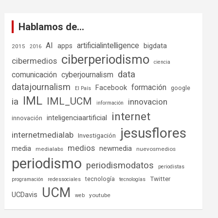
Hablamos de…
AI
artificialintelligence
bigdata
apps
2015
2016
ciberperiodismo
cibermedios
ciencia
data
comunicación
cyberjournalism
datajournalism
formación
Facebook
google
El País
IML
IML_UCM
ia
innovacion
información
internet
inteligenciaartificial
innovación
jesusflores
internetmedialab
Investigación
medios
media
newmedia
medialabs
nuevosmedios
periodismo
periodismodatos
periodistas
tecnología
Twitter
programación
redessociales
tecnologías
UCM
UCDavis
youtube
web