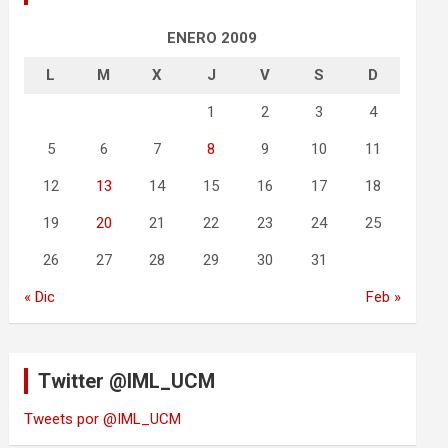
ENERO 2009
L
M
X
J
V
S
D
1
2
3
4
5
6
7
8
9
10
11
12
13
14
15
16
17
18
19
20
21
22
23
24
25
26
27
28
29
30
31
« Dic
Feb »
Twitter @IML_UCM
Tweets por @IML_UCM