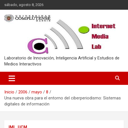
Saltar
sábado, agosto 8, 2026
al
contenido
Laboratorio de Innovación, Inteligencia Artificial y Estudios de
Medios Interactivos
Inicio
2006
mayo
8
Una nueva obra para el entorno del ciberperiodismo: Sistemas
digitales de información
IML_UCM