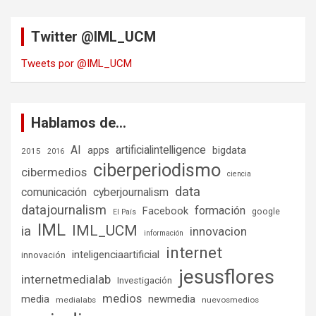
Twitter @IML_UCM
Tweets por @IML_UCM
Hablamos de…
AI
artificialintelligence
bigdata
apps
2015
2016
ciberperiodismo
cibermedios
ciencia
data
comunicación
cyberjournalism
datajournalism
formación
Facebook
google
El País
IML
IML_UCM
ia
innovacion
información
internet
inteligenciaartificial
innovación
jesusflores
internetmedialab
Investigación
medios
media
newmedia
medialabs
nuevosmedios