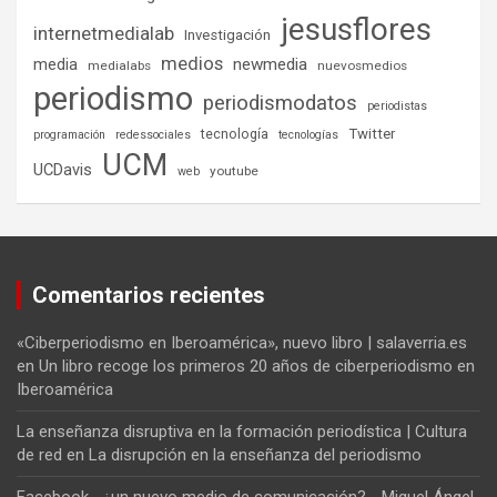
jesusflores
internetmedialab
Investigación
medios
media
newmedia
medialabs
nuevosmedios
periodismo
periodismodatos
periodistas
tecnología
Twitter
programación
redessociales
tecnologías
UCM
UCDavis
youtube
web
Comentarios recientes
«Ciberperiodismo en Iberoamérica», nuevo libro | salaverria.es
en
Un libro recoge los primeros 20 años de ciberperiodismo en
Iberoamérica
La enseñanza disruptiva en la formación periodística | Cultura
de red
en
La disrupción en la enseñanza del periodismo