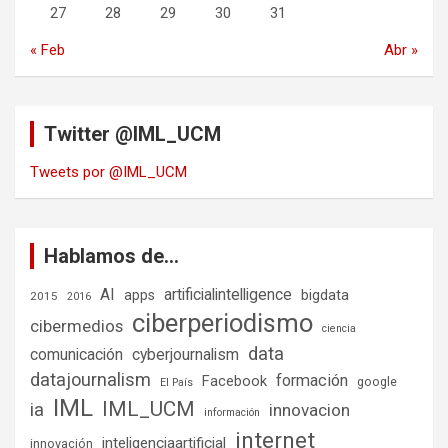
27
28
29
30
31
« Feb
Abr »
Twitter @IML_UCM
Tweets por @IML_UCM
Hablamos de…
AI
artificialintelligence
bigdata
apps
2015
2016
ciberperiodismo
cibermedios
ciencia
data
comunicación
cyberjournalism
datajournalism
formación
Facebook
google
El País
IML
IML_UCM
ia
innovacion
información
internet
inteligenciaartificial
innovación