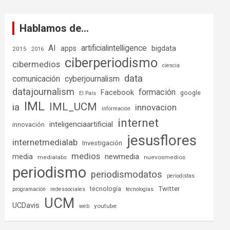
Hablamos de…
AI
artificialintelligence
bigdata
apps
2015
2016
ciberperiodismo
cibermedios
ciencia
data
comunicación
cyberjournalism
datajournalism
formación
Facebook
google
El País
IML
IML_UCM
ia
innovacion
información
internet
inteligenciaartificial
innovación
jesusflores
internetmedialab
Investigación
medios
media
newmedia
medialabs
nuevosmedios
periodismo
periodismodatos
periodistas
tecnología
Twitter
programación
redessociales
tecnologías
UCM
UCDavis
youtube
web