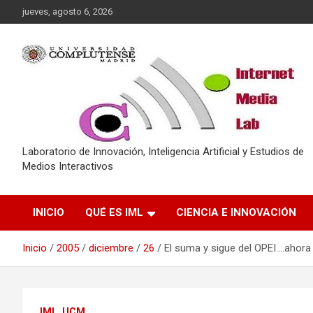
Saltar
jueves, agosto 6, 2026
al
contenido
Laboratorio de Innovación, Inteligencia Artificial y Estudios de
Medios Interactivos
INICIO
QUÉ ES IML
CIENCIA E INNOVACIÓN
Inicio
2005
diciembre
26
El suma y sigue del OPEI….ahora 
IML_UCM