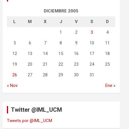
DICIEMBRE 2005
L
M
X
J
V
S
D
1
2
3
4
5
6
7
8
9
10
11
12
13
14
15
16
17
18
19
20
21
22
23
24
25
26
27
28
29
30
31
« Nov
Ene »
Twitter @IML_UCM
Tweets por @IML_UCM