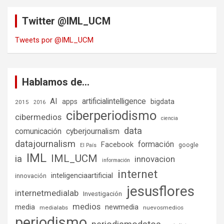
Twitter @IML_UCM
Tweets por @IML_UCM
Hablamos de…
AI
artificialintelligence
bigdata
apps
2015
2016
ciberperiodismo
cibermedios
ciencia
data
comunicación
cyberjournalism
datajournalism
formación
Facebook
google
El País
IML
IML_UCM
ia
innovacion
información
internet
inteligenciaartificial
innovación
jesusflores
internetmedialab
Investigación
medios
media
newmedia
medialabs
nuevosmedios
periodismo