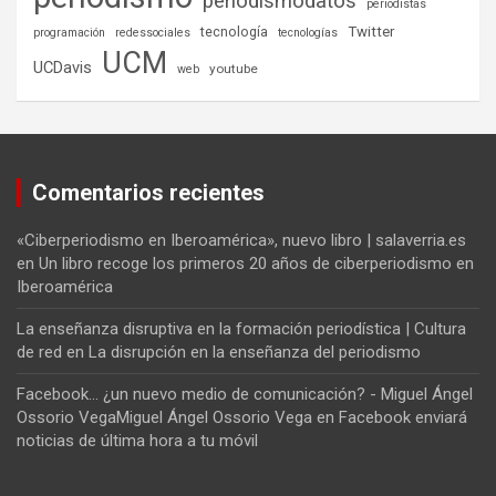
periodismodatos
periodistas
tecnología
Twitter
programación
redessociales
tecnologías
UCM
UCDavis
youtube
web
Comentarios recientes
«Ciberperiodismo en Iberoamérica», nuevo libro | salaverria.es
en
Un libro recoge los primeros 20 años de ciberperiodismo en
Iberoamérica
La enseñanza disruptiva en la formación periodística | Cultura
de red
en
La disrupción en la enseñanza del periodismo
Facebook... ¿un nuevo medio de comunicación? - Miguel Ángel
Ossorio VegaMiguel Ángel Ossorio Vega
en
Facebook enviará
noticias de última hora a tu móvil