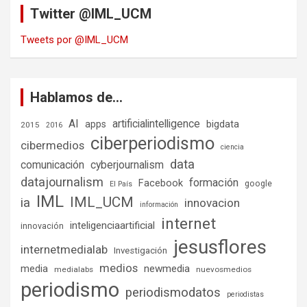
Twitter @IML_UCM
Tweets por @IML_UCM
Hablamos de…
AI
artificialintelligence
bigdata
apps
2015
2016
ciberperiodismo
cibermedios
ciencia
data
comunicación
cyberjournalism
datajournalism
formación
Facebook
google
El País
IML
IML_UCM
ia
innovacion
información
internet
inteligenciaartificial
innovación
jesusflores
internetmedialab
Investigación
medios
media
newmedia
medialabs
nuevosmedios
periodismo
periodismodatos
periodistas