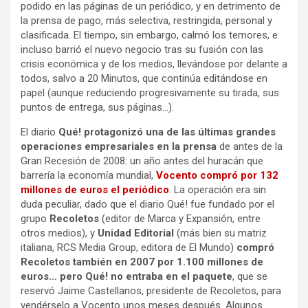
podido en las páginas de un periódico, y en detrimento de
la prensa de pago, más selectiva, restringida, personal y
clasificada. El tiempo, sin embargo, calmó los temores, e
incluso barrió el nuevo negocio tras su fusión con las
crisis económica y de los medios, llevándose por delante a
todos, salvo a 20 Minutos, que continúa editándose en
papel (aunque reduciendo progresivamente su tirada, sus
puntos de entrega, sus páginas…).
El diario
Qué! protagonizó una de las últimas grandes
operaciones empresariales en la prensa
de antes de la
Gran Recesión de 2008: un año antes del huracán que
barrería la economía mundial,
Vocento compró por 132
millones de euros el periódico
. La operación era sin
duda peculiar, dado que el diario Qué! fue fundado por el
grupo
Recoletos
(editor de Marca y Expansión, entre
otros medios), y
Unidad Editorial
(más bien su matriz
italiana, RCS Media Group, editora de El Mundo)
compró
Recoletos también en 2007 por 1.100 millones de
euros… pero Qué! no entraba en el paquete
, que se
reservó Jaime Castellanos, presidente de Recoletos, para
vendérselo a Vocento unos meses después. Algunos