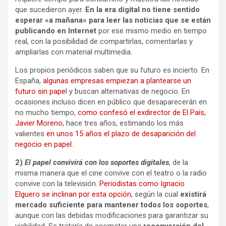
que sucedieron ayer.
En la era digital no tiene sentido
esperar «a mañana» para leer las noticias que se están
publicando en Internet
por ese mismo medio en tiempo
real, con la posibilidad de compartirlas, comentarlas y
ampliarlas con material multimedia.
Los propios periódicos saben que su futuro es incierto. En
España,
algunas empresas empiezan a plantearse un
futuro sin pape
l y buscan alternativas de negocio. En
ocasiones incluso dicen en público que desaparecerán en
no mucho tiempo,
como confesó el exdirector de El País,
Javier Moreno
, hace tres años, estimando los más
valientes
en unos 15 años el plazo de desaparición del
negocio en papel.
2)
El papel convivirá con los soportes digitales
, de la
misma manera que el cine convive con el teatro o la radio
convive con la televisión.
Periodistas como Ignacio
Elguero se inclinan por esta opción
, según la cual
existirá
mercado suficiente para mantener todos los soportes
,
aunque con las debidas modificaciones para garantizar su
viabilidad. Se trataría de acometer una
reconversión del