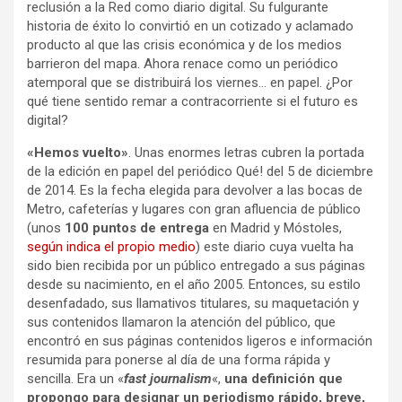
reclusión a la Red como diario digital. Su fulgurante
historia de éxito lo convirtió en un cotizado y aclamado
producto al que las crisis económica y de los medios
barrieron del mapa. Ahora renace como un periódico
atemporal que se distribuirá los viernes… en papel. ¿Por
qué tiene sentido remar a contracorriente si el futuro es
digital?
«Hemos vuelto»
. Unas enormes letras cubren la portada
de la edición en papel del periódico Qué! del 5 de diciembre
de 2014. Es la fecha elegida para devolver a las bocas de
Metro, cafeterías y lugares con gran afluencia de público
(unos
100 puntos de entrega
en Madrid y Móstoles,
según indica el propio medio
) este diario cuya vuelta ha
sido bien recibida por un público entregado a sus páginas
desde su nacimiento, en el año 2005. Entonces, su estilo
desenfadado, sus llamativos titulares, su maquetación y
sus contenidos llamaron la atención del público, que
encontró en sus páginas contenidos ligeros e información
resumida para ponerse al día de una forma rápida y
sencilla. Era un «
fast journalism
«,
una definición que
propongo para designar un periodismo rápido, breve,