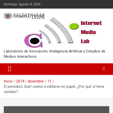
Saltar
domingo, agosto 9, 2026
al
contenido
Laboratorio de Innovación, Inteligencia Artificial y Estudios de
Medios Interactivos
Inicio
2014
diciembre
11
El periódico Qué! vuelve a editarse en papel. ¿Por qué sí tiene
sentido?