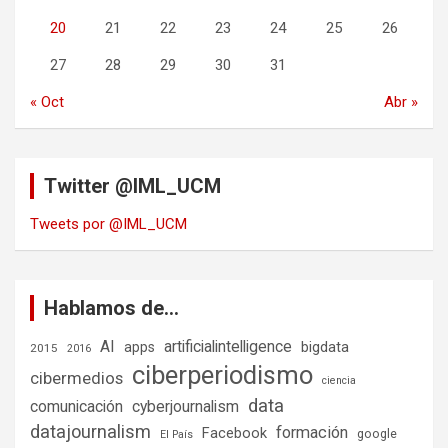
20
21
22
23
24
25
26
27
28
29
30
31
« Oct
Abr »
Twitter @IML_UCM
Tweets por @IML_UCM
Hablamos de…
AI
artificialintelligence
bigdata
apps
2015
2016
ciberperiodismo
cibermedios
ciencia
data
comunicación
cyberjournalism
datajournalism
formación
Facebook
google
El País