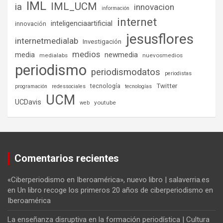
IML
IML_UCM
ia
innovacion
información
internet
inteligenciaartificial
innovación
jesusflores
internetmedialab
Investigación
medios
media
newmedia
medialabs
nuevosmedios
periodismo
periodismodatos
periodistas
tecnología
Twitter
programación
redessociales
tecnologías
UCM
UCDavis
youtube
web
Comentarios recientes
«Ciberperiodismo en Iberoamérica», nuevo libro | salaverria.es
en
Un libro recoge los primeros 20 años de ciberperiodismo en
Iberoamérica
La enseñanza disruptiva en la formación periodística | Cultura