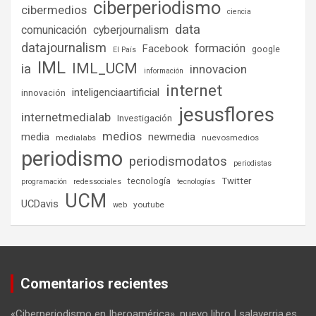
ciberperiodismo
cibermedios
ciencia
data
comunicación
cyberjournalism
datajournalism
formación
Facebook
google
El País
IML
IML_UCM
ia
innovacion
información
internet
inteligenciaartificial
innovación
jesusflores
internetmedialab
Investigación
medios
media
newmedia
medialabs
nuevosmedios
periodismo
periodismodatos
periodistas
tecnología
Twitter
programación
redessociales
tecnologías
UCM
UCDavis
youtube
web
Comentarios recientes
«Ciberperiodismo en Iberoamérica», nuevo libro | salaverria.es