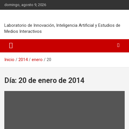
Saltar
domingo, agosto 9, 2026
al
contenido
Laboratorio de Innovación, Inteligencia Artificial y Estudios de
Medios Interactivos
Inicio
2014
enero
20
Día:
20 de enero de 2014