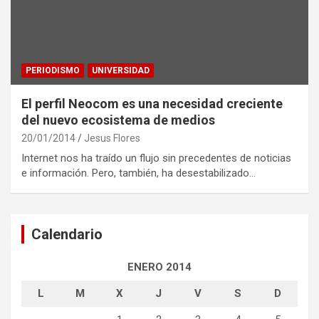
PERIODISMO
UNIVERSIDAD
El perfil Neocom es una necesidad creciente
del nuevo ecosistema de medios
20/01/2014
Jesus Flores
Internet nos ha traído un flujo sin precedentes de noticias
e información. Pero, también, ha desestabilizado…
Calendario
ENERO 2014
L
M
X
J
V
S
D