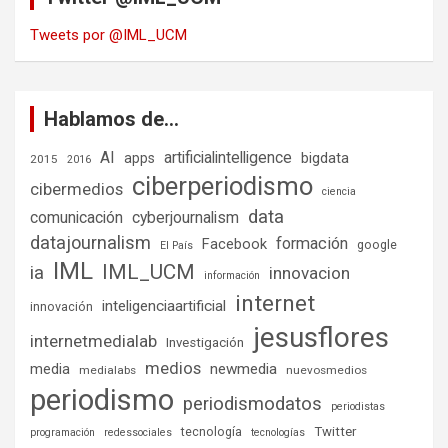
Tweets por @IML_UCM
Hablamos de…
AI
artificialintelligence
bigdata
apps
2015
2016
ciberperiodismo
cibermedios
ciencia
data
comunicación
cyberjournalism
datajournalism
formación
Facebook
google
El País
IML
IML_UCM
ia
innovacion
información
internet
inteligenciaartificial
innovación
jesusflores
internetmedialab
Investigación
medios
media
newmedia
medialabs
nuevosmedios
periodismo
periodismodatos
periodistas
tecnología
Twitter
programación
redessociales
tecnologías