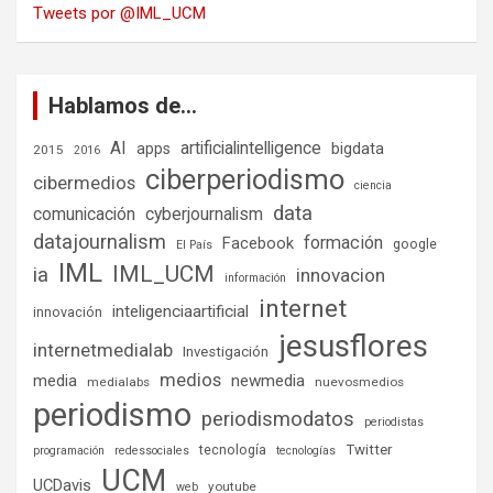
Tweets por @IML_UCM
Hablamos de…
AI
artificialintelligence
bigdata
apps
2015
2016
ciberperiodismo
cibermedios
ciencia
data
comunicación
cyberjournalism
datajournalism
formación
Facebook
google
El País
IML
IML_UCM
ia
innovacion
información
internet
inteligenciaartificial
innovación
jesusflores
internetmedialab
Investigación
medios
media
newmedia
medialabs
nuevosmedios
periodismo
periodismodatos
periodistas
tecnología
Twitter
programación
redessociales
tecnologías
UCM
UCDavis
youtube
web