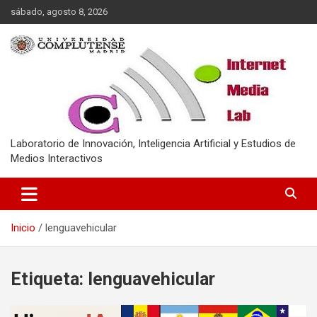
Saltar
sábado, agosto 8, 2026
al
contenido
Laboratorio de Innovación, Inteligencia Artificial y Estudios de
Medios Interactivos
Inicio
lenguavehicular
Etiqueta:
lenguavehicular