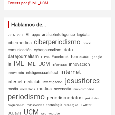
Tweets por @IML_UCM
Hablamos de…
AI
artificialintelligence
bigdata
apps
2015
2016
ciberperiodismo
cibermedios
ciencia
data
comunicación
cyberjournalism
datajournalism
formación
Facebook
google
El País
IML
IML_UCM
ia
innovacion
información
internet
inteligenciaartificial
innovación
jesusflores
internetmedialab
Investigación
medios
media
newmedia
medialabs
nuevosmedios
periodismo
periodismodatos
periodistas
tecnología
Twitter
programación
redessociales
tecnologías
UCM
UCDavis
youtube
web