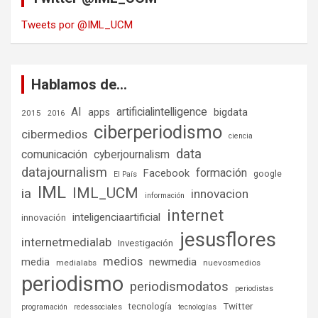
Tweets por @IML_UCM
Hablamos de…
AI
artificialintelligence
bigdata
apps
2015
2016
ciberperiodismo
cibermedios
ciencia
data
comunicación
cyberjournalism
datajournalism
formación
Facebook
google
El País
IML
IML_UCM
ia
innovacion
información
internet
inteligenciaartificial
innovación
jesusflores
internetmedialab
Investigación
medios
media
newmedia
medialabs
nuevosmedios
periodismo
periodismodatos
periodistas
tecnología
Twitter
programación
redessociales
tecnologías