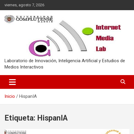
Saltar
viernes, agosto 7, 2026
al
contenido
Laboratorio de Innovación, Inteligencia Artificial y Estudios de
Medios Interactivos
Inicio
HispanIA
Etiqueta:
HispanIA