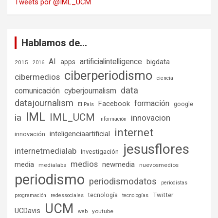
Tweets por @IML_UCM
Hablamos de…
AI
artificialintelligence
bigdata
apps
2015
2016
ciberperiodismo
cibermedios
ciencia
data
comunicación
cyberjournalism
datajournalism
formación
Facebook
google
El País
IML
IML_UCM
ia
innovacion
información
internet
inteligenciaartificial
innovación
jesusflores
internetmedialab
Investigación
medios
media
newmedia
medialabs
nuevosmedios
periodismo
periodismodatos
periodistas
tecnología
Twitter
programación
redessociales
tecnologías
UCM
UCDavis
youtube
web