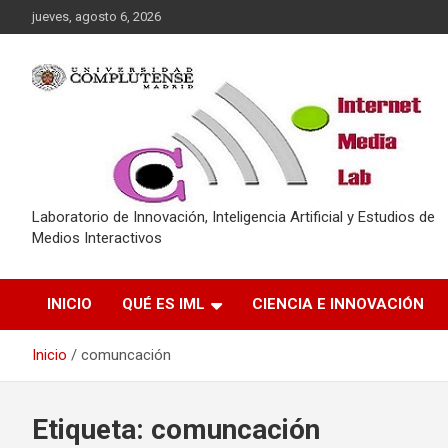
Saltar
jueves, agosto 6, 2026
al
contenido
Laboratorio de Innovación, Inteligencia Artificial y Estudios de
Medios Interactivos
INICIO
QUÉ ES IML
CIENCIA E INNOVACIÓN
Inicio
comuncación
Etiqueta:
comuncación