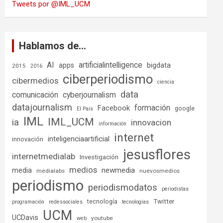
Tweets por @IML_UCM
Hablamos de…
AI
artificialintelligence
bigdata
apps
2015
2016
ciberperiodismo
cibermedios
ciencia
data
comunicación
cyberjournalism
datajournalism
formación
Facebook
google
El País
IML
IML_UCM
ia
innovacion
información
internet
inteligenciaartificial
innovación
jesusflores
internetmedialab
Investigación
medios
media
newmedia
medialabs
nuevosmedios
periodismo
periodismodatos
periodistas
tecnología
Twitter
programación
redessociales
tecnologías
UCM
UCDavis
youtube
web