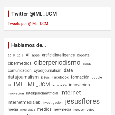
Twitter @IML_UCM
Tweets por @IML_UCM
Hablamos de…
AI
artificialintelligence
bigdata
apps
2015
2016
ciberperiodismo
cibermedios
ciencia
data
comunicación
cyberjournalism
datajournalism
formación
Facebook
google
El País
IML
IML_UCM
ia
innovacion
información
internet
inteligenciaartificial
innovación
jesusflores
internetmedialab
Investigación
medios
media
newmedia
medialabs
nuevosmedios