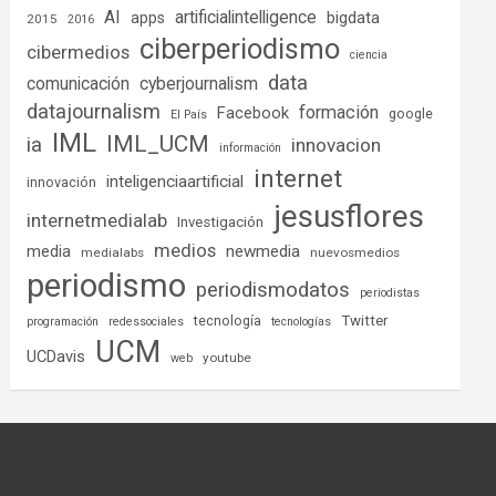
AI
artificialintelligence
bigdata
apps
2015
2016
ciberperiodismo
cibermedios
ciencia
data
comunicación
cyberjournalism
datajournalism
formación
Facebook
google
El País
IML
IML_UCM
ia
innovacion
información
internet
inteligenciaartificial
innovación
jesusflores
internetmedialab
Investigación
medios
media
newmedia
medialabs
nuevosmedios
periodismo
periodismodatos
periodistas
tecnología
Twitter
programación
redessociales
tecnologías
UCM
UCDavis
youtube
web