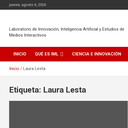
Saltar
jueves, agosto 6, 2026
al
contenido
Laboratorio de Innovación, Inteligencia Artificial y Estudios de
Medios Interactivos
INICIO
QUÉ ES IML
CIENCIA E INNOVACIÓN
Inicio
Laura Lesta
Etiqueta:
Laura Lesta