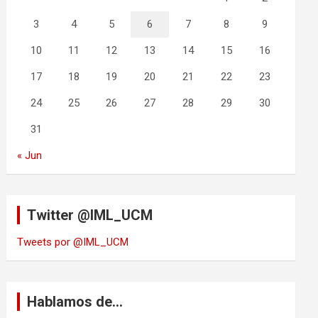
3
4
5
6
7
8
9
10
11
12
13
14
15
16
17
18
19
20
21
22
23
24
25
26
27
28
29
30
31
« Jun
Twitter @IML_UCM
Tweets por @IML_UCM
Hablamos de…