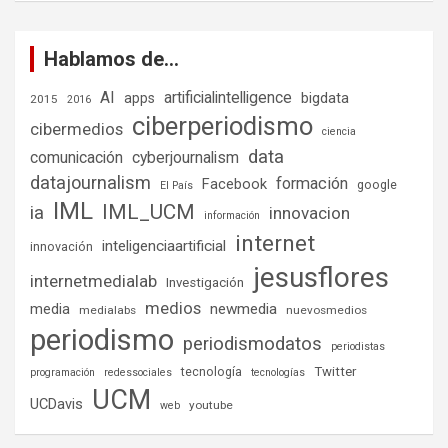
Hablamos de…
AI
artificialintelligence
bigdata
apps
2015
2016
ciberperiodismo
cibermedios
ciencia
data
comunicación
cyberjournalism
datajournalism
formación
Facebook
google
El País
IML
IML_UCM
ia
innovacion
información
internet
inteligenciaartificial
innovación
jesusflores
internetmedialab
Investigación
medios
media
newmedia
medialabs
nuevosmedios
periodismo
periodismodatos
periodistas
tecnología
Twitter
programación
redessociales
tecnologías
UCM
UCDavis
youtube
web