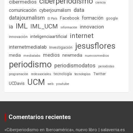
ciberperiodismo
cibermedios
ciencia
data
comunicación
cyberjournalism
datajournalism
formación
Facebook
google
El País
IML
IML_UCM
ia
innovacion
información
internet
inteligenciaartificial
innovación
jesusflores
internetmedialab
Investigación
medios
media
newmedia
medialabs
nuevosmedios
periodismo
periodismodatos
periodistas
tecnología
Twitter
programación
redessociales
tecnologías
UCM
UCDavis
youtube
web
Comentarios recientes
«Ciberperiodismo en Iberoamérica», nuevo libro | salaverria.es