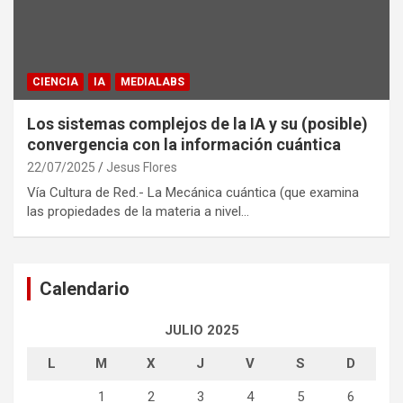
CIENCIA
IA
MEDIALABS
Los sistemas complejos de la IA y su (posible)
convergencia con la información cuántica
22/07/2025
Jesus Flores
Vía Cultura de Red.- La Mecánica cuántica (que examina
las propiedades de la materia a nivel…
Calendario
JULIO 2025
L
M
X
J
V
S
D
1
2
3
4
5
6