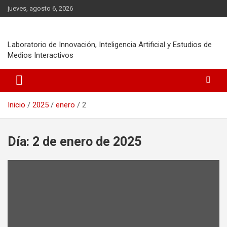
Saltar
jueves, agosto 6, 2026
al
contenido
Laboratorio de Innovación, Inteligencia Artificial y Estudios de
Medios Interactivos
Inicio
2025
enero
2
Día:
2 de enero de 2025