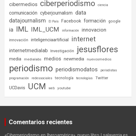
ciberperiodismo
cibermedios
ciencia
data
comunicación
cyberjournalism
datajournalism
formación
Facebook
google
El País
IML
IML_UCM
ia
innovacion
información
internet
inteligenciaartificial
innovación
jesusflores
internetmedialab
Investigación
medios
media
newmedia
medialabs
nuevosmedios
periodismo
periodismodatos
periodistas
tecnología
Twitter
programación
redessociales
tecnologías
UCM
UCDavis
youtube
web
Comentarios recientes
«Ciberperiodismo en Iberoamérica», nuevo libro | salaverria.es