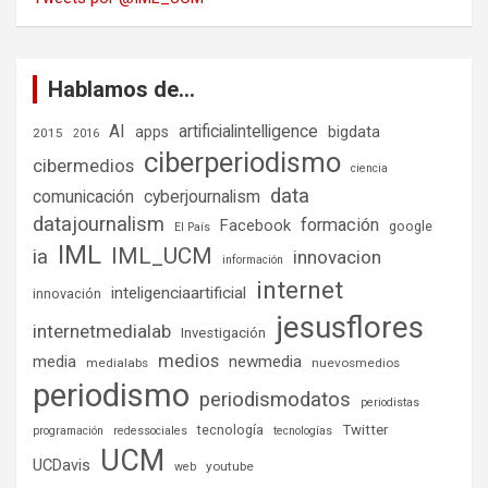
Hablamos de…
AI
artificialintelligence
bigdata
apps
2015
2016
ciberperiodismo
cibermedios
ciencia
data
comunicación
cyberjournalism
datajournalism
formación
Facebook
google
El País
IML
IML_UCM
ia
innovacion
información
internet
inteligenciaartificial
innovación
jesusflores
internetmedialab
Investigación
medios
media
newmedia
medialabs
nuevosmedios
periodismo
periodismodatos
periodistas
tecnología
Twitter
programación
redessociales
tecnologías
UCM
UCDavis
youtube
web