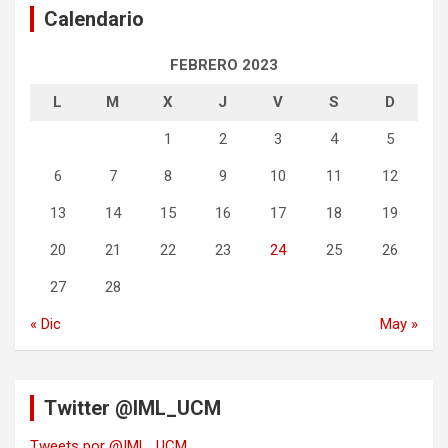
Calendario
FEBRERO 2023
L
M
X
J
V
S
D
1
2
3
4
5
6
7
8
9
10
11
12
13
14
15
16
17
18
19
20
21
22
23
24
25
26
27
28
« Dic
May »
Twitter @IML_UCM
Tweets por @IML_UCM