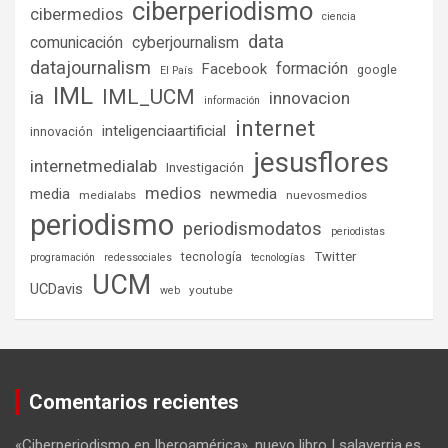
ciberperiodismo
cibermedios
ciencia
data
comunicación
cyberjournalism
datajournalism
formación
Facebook
google
El País
IML
IML_UCM
ia
innovacion
información
internet
inteligenciaartificial
innovación
jesusflores
internetmedialab
Investigación
medios
media
newmedia
medialabs
nuevosmedios
periodismo
periodismodatos
periodistas
tecnología
Twitter
programación
redessociales
tecnologías
UCM
UCDavis
youtube
web
Comentarios recientes
«Ciberperiodismo en Iberoamérica», nuevo libro | salaverria.es