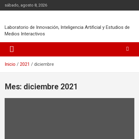
Saltar
sábado, agosto 8, 2026
al
contenido
Laboratorio de Innovación, Inteligencia Artificial y Estudios de
Medios Interactivos
Inicio
2021
diciembre
Mes:
diciembre 2021