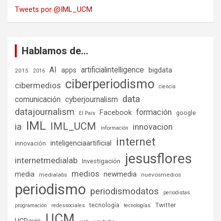
Tweets por @IML_UCM
Hablamos de…
AI
artificialintelligence
bigdata
apps
2015
2016
ciberperiodismo
cibermedios
ciencia
data
comunicación
cyberjournalism
datajournalism
formación
Facebook
google
El País
IML
IML_UCM
ia
innovacion
información
internet
inteligenciaartificial
innovación
jesusflores
internetmedialab
Investigación
medios
media
newmedia
medialabs
nuevosmedios
periodismo
periodismodatos
periodistas
tecnología
Twitter
programación
redessociales
tecnologías
UCM
UCDavis