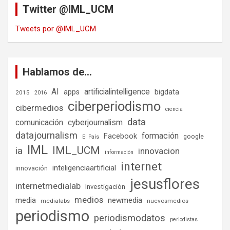
Twitter @IML_UCM
Tweets por @IML_UCM
Hablamos de…
AI
artificialintelligence
bigdata
apps
2015
2016
ciberperiodismo
cibermedios
ciencia
data
comunicación
cyberjournalism
datajournalism
formación
Facebook
google
El País
IML
IML_UCM
ia
innovacion
información
internet
inteligenciaartificial
innovación
jesusflores
internetmedialab
Investigación
medios
media
newmedia
medialabs
nuevosmedios
periodismo
periodismodatos
periodistas