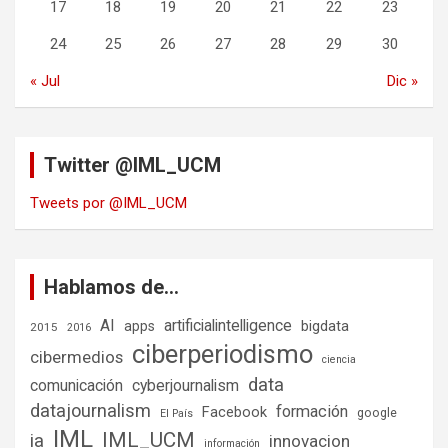
17
18
19
20
21
22
23
24
25
26
27
28
29
30
« Jul
Dic »
Twitter @IML_UCM
Tweets por @IML_UCM
Hablamos de…
AI
artificialintelligence
bigdata
apps
2015
2016
ciberperiodismo
cibermedios
ciencia
data
comunicación
cyberjournalism
datajournalism
formación
Facebook
google
El País
IML
IML_UCM
ia
innovacion
información