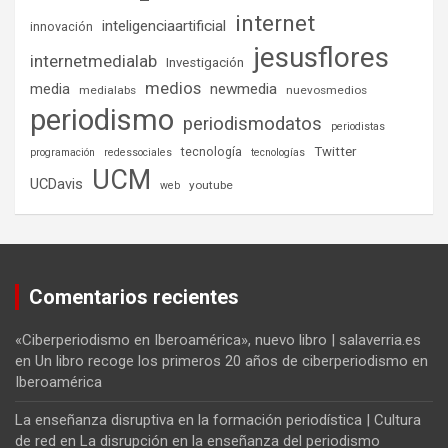
internet
inteligenciaartificial
innovación
jesusflores
internetmedialab
Investigación
medios
media
newmedia
medialabs
nuevosmedios
periodismo
periodismodatos
periodistas
tecnología
Twitter
programación
redessociales
tecnologías
UCM
UCDavis
youtube
web
Comentarios recientes
«Ciberperiodismo en Iberoamérica», nuevo libro | salaverria.es
en
Un libro recoge los primeros 20 años de ciberperiodismo en
Iberoamérica
La enseñanza disruptiva en la formación periodística | Cultura
de red
en
La disrupción en la enseñanza del periodismo