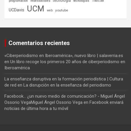
tecnología
Twitter
programación
redessociales
tecnologías
UCM
UCDavis
youtube
web
Comentarios recientes
«Ciberperiodismo en Iberoamérica», nuevo libro | salaverria.es
en
Un libro recoge los primeros 20 años de ciberperiodismo en
Iberoamérica
La enseñanza disruptiva en la formación periodística | Cultura
de red
en
La disrupción en la enseñanza del periodismo
Facebook... ¿un nuevo medio de comunicación? - Miguel Ángel
Ossorio VegaMiguel Ángel Ossorio Vega
en
Facebook enviará
noticias de última hora a tu móvil