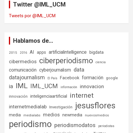
Twitter @IML_UCM
Tweets por @IML_UCM
Hablamos de…
AI
artificialintelligence
bigdata
apps
2015
2016
ciberperiodismo
cibermedios
ciencia
data
comunicación
cyberjournalism
datajournalism
formación
Facebook
google
El País
IML
IML_UCM
ia
innovacion
información
internet
inteligenciaartificial
innovación
jesusflores
internetmedialab
Investigación
medios
media
newmedia
medialabs
nuevosmedios
periodismo
periodismodatos
periodistas