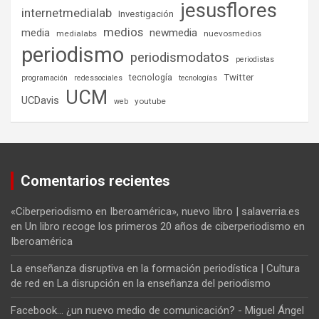
jesusflores
internetmedialab
Investigación
medios
media
newmedia
medialabs
nuevosmedios
periodismo
periodismodatos
periodistas
tecnología
Twitter
programación
redessociales
tecnologías
UCM
UCDavis
youtube
web
Comentarios recientes
«Ciberperiodismo en Iberoamérica», nuevo libro | salaverria.es
en
Un libro recoge los primeros 20 años de ciberperiodismo en
Iberoamérica
La enseñanza disruptiva en la formación periodística | Cultura
de red
en
La disrupción en la enseñanza del periodismo
Facebook... ¿un nuevo medio de comunicación? - Miguel Ángel