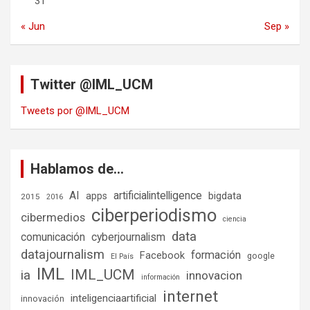
31
« Jun
Sep »
Twitter @IML_UCM
Tweets por @IML_UCM
Hablamos de…
AI
artificialintelligence
bigdata
apps
2015
2016
ciberperiodismo
cibermedios
ciencia
data
comunicación
cyberjournalism
datajournalism
formación
Facebook
google
El País
IML
IML_UCM
ia
innovacion
información
internet
inteligenciaartificial
innovación