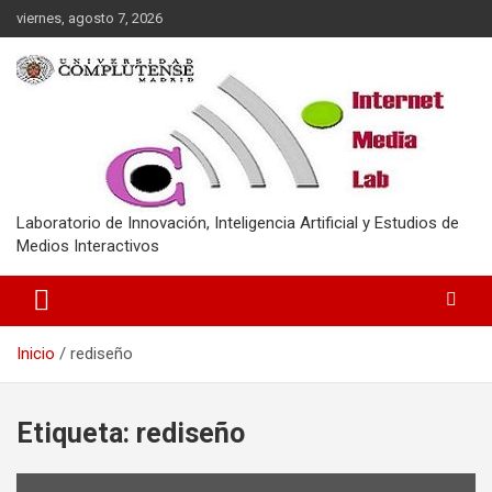
Saltar
viernes, agosto 7, 2026
al
contenido
Laboratorio de Innovación, Inteligencia Artificial y Estudios de
Medios Interactivos
Inicio
rediseño
Etiqueta:
rediseño