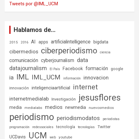
Tweets por @IML_UCM
Hablamos de…
AI
artificialintelligence
bigdata
apps
2015
2016
ciberperiodismo
cibermedios
ciencia
data
comunicación
cyberjournalism
datajournalism
formación
Facebook
google
El País
IML
IML_UCM
ia
innovacion
información
internet
inteligenciaartificial
innovación
jesusflores
internetmedialab
Investigación
medios
media
newmedia
medialabs
nuevosmedios
periodismo
periodismodatos
periodistas
tecnología
Twitter
programación
redessociales
tecnologías
UCM
UCDavis
youtube
web