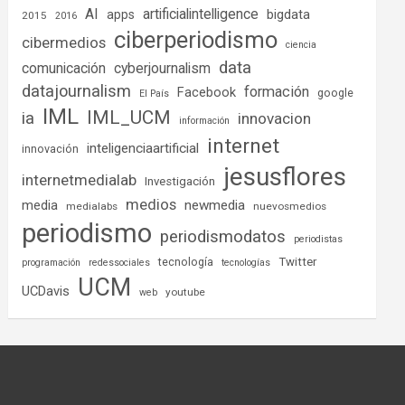
AI
artificialintelligence
bigdata
apps
2015
2016
ciberperiodismo
cibermedios
ciencia
data
comunicación
cyberjournalism
datajournalism
formación
Facebook
google
El País
IML
IML_UCM
ia
innovacion
información
internet
inteligenciaartificial
innovación
jesusflores
internetmedialab
Investigación
medios
media
newmedia
medialabs
nuevosmedios
periodismo
periodismodatos
periodistas
tecnología
Twitter
programación
redessociales
tecnologías
UCM
UCDavis
youtube
web