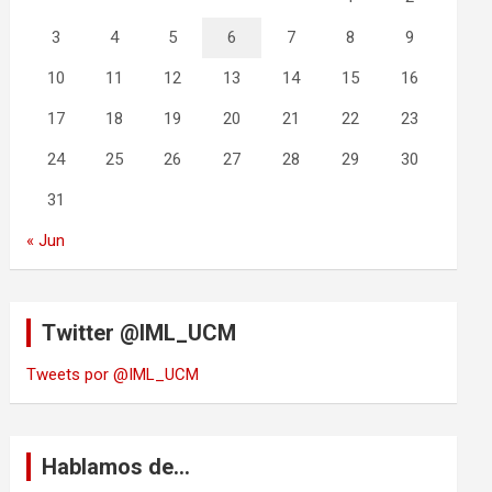
3
4
5
6
7
8
9
10
11
12
13
14
15
16
17
18
19
20
21
22
23
24
25
26
27
28
29
30
31
« Jun
Twitter @IML_UCM
Tweets por @IML_UCM
Hablamos de…