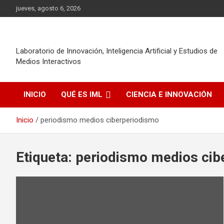
Saltar
jueves, agosto 6, 2026
al
contenido
Laboratorio de Innovación, Inteligencia Artificial y Estudios de
Medios Interactivos
INICIO
QUÉ ES IML
CIENCIA E INNOVACIÓN
Inicio
periodismo medios ciberperiodismo
Etiqueta:
periodismo medios cib