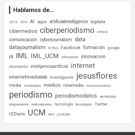
Hablamos de…
AI
artificialintelligence
bigdata
apps
2015
2016
ciberperiodismo
cibermedios
ciencia
data
comunicación
cyberjournalism
datajournalism
formación
Facebook
google
El País
IML
IML_UCM
ia
innovacion
información
internet
inteligenciaartificial
innovación
jesusflores
internetmedialab
Investigación
medios
media
newmedia
medialabs
nuevosmedios
periodismo
periodismodatos
periodistas
tecnología
Twitter
programación
redessociales
tecnologías
UCM
UCDavis
youtube
web