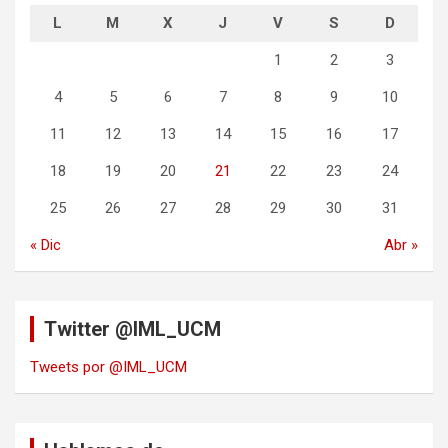
L
M
X
J
V
S
D
1
2
3
4
5
6
7
8
9
10
11
12
13
14
15
16
17
18
19
20
21
22
23
24
25
26
27
28
29
30
31
« Dic
Abr »
Twitter @IML_UCM
Tweets por @IML_UCM