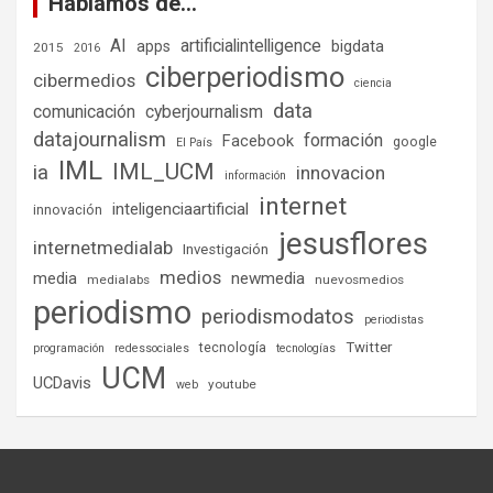
Hablamos de…
AI
artificialintelligence
bigdata
apps
2015
2016
ciberperiodismo
cibermedios
ciencia
data
comunicación
cyberjournalism
datajournalism
formación
Facebook
google
El País
IML
IML_UCM
ia
innovacion
información
internet
inteligenciaartificial
innovación
jesusflores
internetmedialab
Investigación
medios
media
newmedia
medialabs
nuevosmedios
periodismo
periodismodatos
periodistas
tecnología
Twitter
programación
redessociales
tecnologías
UCM
UCDavis
youtube
web