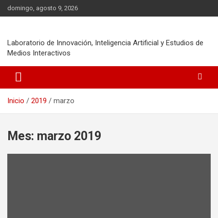
Saltar
domingo, agosto 9, 2026
al
contenido
Laboratorio de Innovación, Inteligencia Artificial y Estudios de
Medios Interactivos
Inicio
2019
marzo
Mes:
marzo 2019