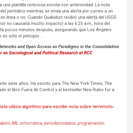
una plantilla noticiosa escrita con anterioridad. La nota
del periódico mientras se envía una alerta por correo a un
ca en línea o no. Cuando Quakebot recibió una alerta del USGS
r no causaría mucho impacto) a las 6:25 a.m., hora del
nota pocos minutos después, asegurando que Los Angeles
o es sólo el principio…
y Networks and Open Access as Paradigms in the Consolidation
r on Sociological and Political Research at RCC
durante siete años. Ha escrito para The New York Times, The
do el libro Fuera de Control y el bestseller New Rules for a
ista-utiliza-algoritmo-para-escribir-nota-sobre-terremoto-
nalism
,
IML
,
informática
,
periodismodatos
,
programación
,