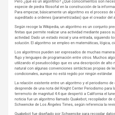
Pero ¿qué es un algoritmo? ¿Qué conocimientos son necesa
especie de piedra filosofal en la construcción de la infor
Para empezar, básicamente un algoritmo es el proceso de u
supeditado a ordenes (parametrizadas) que el creador del 
Según recoge la Wikipedia, un algoritmo es un conjunto pres
finitas que permite realizar una actividad mediante pasos 
actividad. Dado un estado inicial y una entrada, siguiendo l
solución. El algoritmo se empleo en matemáticas, lógica, ci
Los algoritmos pueden ser expresados de muchas maneras, 
flujo y lenguajes de programación entre otros. Muchos al
utilizando el pseudocódigo que es una descripción de alto 
natural con algunas convenciones sintácticas propias de l
condicionales, aunque no está regido por ningún estándar.
La relación existente entre un algoritmo y el periodismo d
desprende de una nota del Knight Center Periodismo para 
terremoto de magnitud 4.4 que despertó a California el lune
noticia fue un algoritmo llamado Quakebot, recopilador de 
Schwencke de Los Ángeles Times, según referencia la revista
Quakebot fue diseñado por Schwencke para recopilar datos d