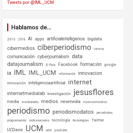
Tweets por @IML_UCM
Hablamos de…
AI
artificialintelligence
bigdata
apps
2015
2016
ciberperiodismo
cibermedios
ciencia
data
comunicación
cyberjournalism
datajournalism
formación
Facebook
google
El País
IML
IML_UCM
ia
innovacion
información
internet
inteligenciaartificial
innovación
jesusflores
internetmedialab
Investigación
medios
media
newmedia
medialabs
nuevosmedios
periodismo
periodismodatos
periodistas
tecnología
Twitter
programación
redessociales
tecnologías
UCM
UCDavis
youtube
web