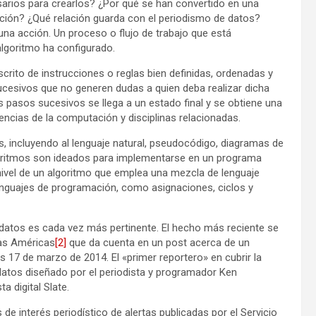
rios para crearlos? ¿Por qué se han convertido en una
mación? ¿Qué relación guarda con el periodismo de datos?
na acción. Un proceso o flujo de trabajo que está
algoritmo ha configurado.
crito de instrucciones o reglas bien definidas, ordenadas y
sucesivos que no generen dudas a quien deba realizar dicha
os pasos sucesivos se llega a un estado final y se obtiene una
encias de la computación y disciplinas relacionadas.
incluyendo al lenguaje natural, pseudocódigo, diagramas de
goritmos son ideados para implementarse en un programa
nivel de un algoritmo que emplea una mezcla de lenguaje
enguajes de programación, como asignaciones, ciclos y
e datos es cada vez más pertinente. El hecho más reciente se
las Américas
[2]
que da cuenta en un post acerca de un
s 17 de marzo de 2014. El «primer reportero» en cubrir la
datos diseñado por el periodista y programador Ken
 digital Slate.
e interés periodístico de alertas publicadas por el Servicio