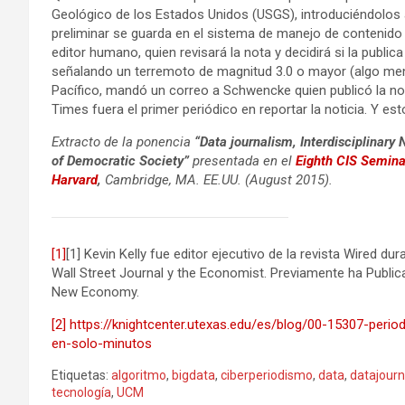
Geológico de los Estados Unidos (USGS), introduciéndolos a 
preliminar se guarda en el sistema de manejo de contenido 
editor humano, quien revisará la nota y decidirá si la publi
señalando un terremoto de magnitud 3.0 o mayor (algo meno
Pacífico, mandó un correo a Schwencke quien publicó la 
Times fuera el primer periódico en reportar la noticia. Y est
Extracto de la ponencia
“Data journalism, Interdisciplinar
of Democratic Society”
presentada en el
Eighth CIS Semina
Harvard
,
Cambridge, MA. EE.UU.
(August 2015).
[1]
[1] Kevin Kelly fue editor ejecutivo de la revista Wired 
Wall Street Journal y the Economist. Previamente ha Publica
New Economy.
[2]
https://knightcenter.utexas.edu/es/blog/00-15307-period
en-solo-minutos
Etiquetas:
algoritmo
,
bigdata
,
ciberperiodismo
,
data
,
datajour
tecnología
,
UCM