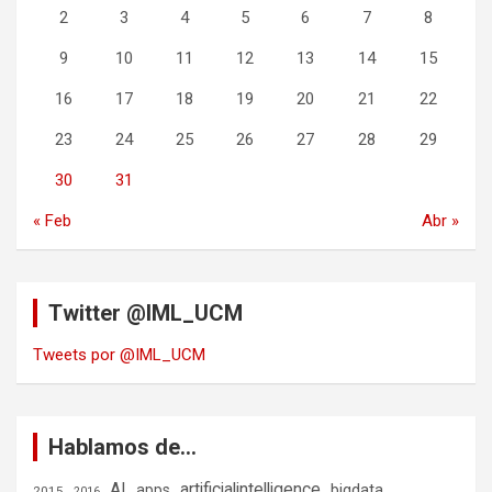
2
3
4
5
6
7
8
9
10
11
12
13
14
15
16
17
18
19
20
21
22
23
24
25
26
27
28
29
30
31
« Feb
Abr »
Twitter @IML_UCM
Tweets por @IML_UCM
Hablamos de…
AI
artificialintelligence
bigdata
apps
2015
2016