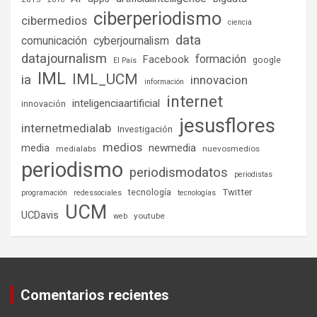
ciberperiodismo
cibermedios
ciencia
data
comunicación
cyberjournalism
datajournalism
formación
Facebook
google
El País
IML
IML_UCM
ia
innovacion
información
internet
inteligenciaartificial
innovación
jesusflores
internetmedialab
Investigación
medios
media
newmedia
medialabs
nuevosmedios
periodismo
periodismodatos
periodistas
tecnología
Twitter
programación
redessociales
tecnologías
UCM
UCDavis
youtube
web
Comentarios recientes